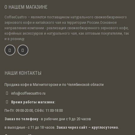
О НАШЕМ МАГАЗИНЕ
CoffeeCuattro
– является поставщиком натурального свежеобжаренного
зернового кофе и китайского чая на территории России.Основное
направление компании - реализация свежеобжаренного зернового кофе,
кофейных аксессуаров и натурального чая, как оптовым покупателям, так
и в розницу.
НАШИ КОНТАКТЫ
Продажа кофе в Магнитогорске и по Челябинской области
info@coffeecuattro.ru
Время работы магазина:
Пн-Пт: 09:00-20:00, Сб-Вс: 11:00-18:00
Заказ по телефону
- в рабочие дни с 9 до 20 часов
в выходные - с 11 до 18 часов.
Заказ через сайт – круглосуточно.