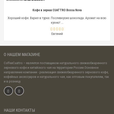
Кофе в зернах CUATTRO Bossa Nova
Хороший кофе. Варил в турке. Послевкусие шоколада. Аромат на всю
кухню! ...
Евгений
О НАШЕМ МАГАЗИНЕ
CoffeeCuattro
– является поставщиком натурального свежеобжаренного
зернового кофе и китайского чая на территории России.Основное
направление компании - реализация свежеобжаренного зернового кофе,
кофейных аксессуаров и натурального чая, как оптовым покупателям, так
и в розницу.
НАШИ КОНТАКТЫ