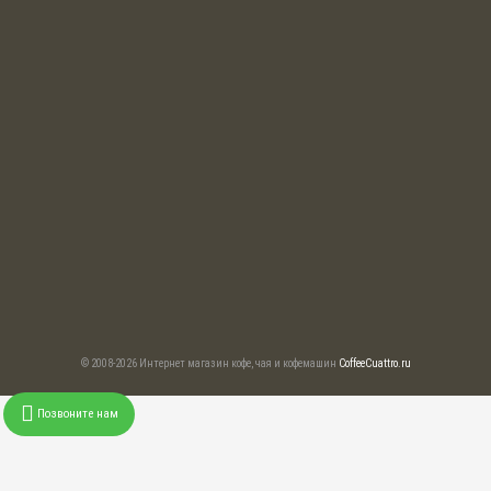
© 2008-2026 Интернет магазин кофе, чая и кофемашин
CoffeeCuattro.ru
Позвоните нам