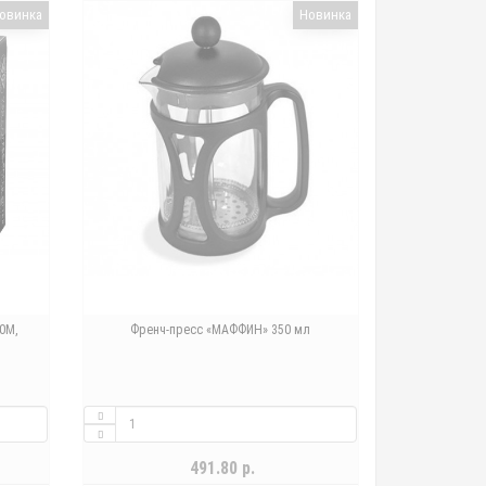
овинка
Новинка
0M,
Френч-пресс «МАФФИН» 350 мл
491.80 р.