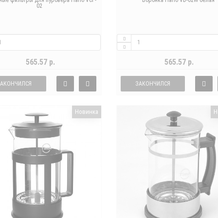
ые фильтры для пуровера Hario VCF-
Воронка Hario VD-02W белая
02
565.57 р.
565.57 р.
ЗАКОНЧИЛСЯ
ЗАКОНЧИЛСЯ
Новинка
Н