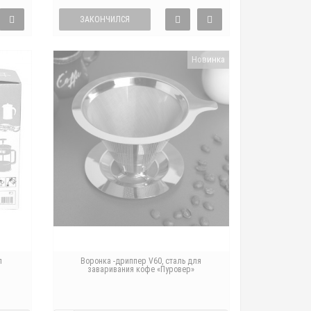
ЗАКОНЧИЛСЯ
Новинка
л
Воронка -дриппер V60, сталь для
заваривания кофе «Пуровер»