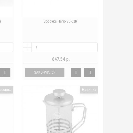
л
Воронка Hario VD-02R
647.54 р.
ЗАКОНЧИЛСЯ
овинка
Новинка