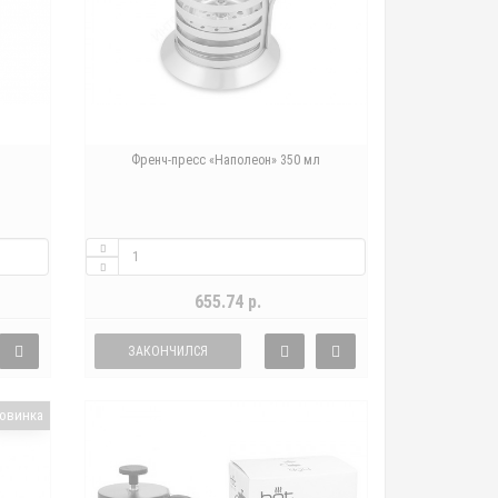
л
Френч-пресс «Наполеон» 350 мл
655.74 р.
ЗАКОНЧИЛСЯ
овинка