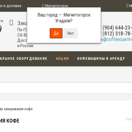
аз и доставка
Магнитогорск
М
Ваш город —
Магнитогорск
ограмма
Угадали?
Заказ по телефону
+7 (904) 644-23
Пн-Пт: 09:00-20:00
+7 (812) 318-78
Сб-Вс: 11:00-18:00
info@coffeecuattro
Доставка по Магнитогорску
и России
АЛЬНОЕ ОБОРУДОВАНИЕ
АКЦИИ
КОФЕМАШИНЫ В АРЕНДУ
бы заваривания кофе
Сор
ИЯ КОФЕ