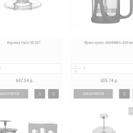
Воронка Hario VD-02T
Френч-пресс «МАФФИН» 800 м
647.54 р.
655.74 р.
ЗАКОНЧИЛСЯ
ЗАКОНЧИЛСЯ
Н