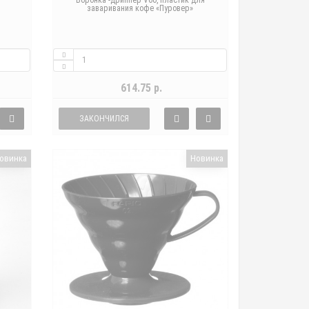
Воронка -дриппер V60, пластик для
заваривания кофе «Пуровер»
614.75 р.
ЗАКОНЧИЛСЯ
овинка
Новинка