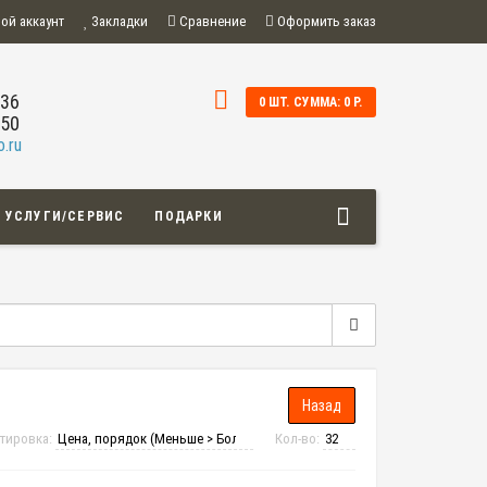
ой аккаунт
Закладки
Сравнение
Оформить заказ
-36
0 ШТ. СУММА: 0 Р.
-50
.ru
УСЛУГИ/СЕРВИС
ПОДАРКИ
тировка:
Кол-во: