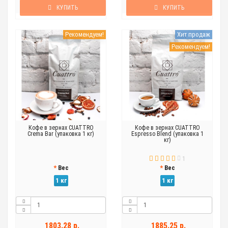
КУПИТЬ
КУПИТЬ
Рекомендуем!
Хит продаж
Рекомендуем!
Кофе в зернах CUATTRO
Кофе в зернах CUATTRO
Crema Bar (упаковка 1 кг)
Espresso Blend (упаковка 1
кг)
1
Вес
Вес
1 кг
1 кг
1803.28 р.
1885.25 р.