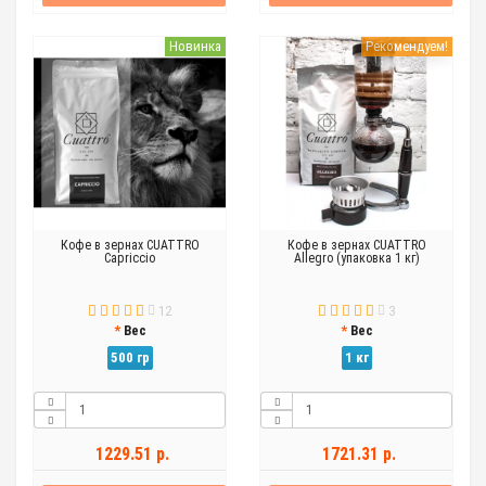
Новинка
Рекомендуем!
Кофе в зернах CUATTRO
Кофе в зернах CUATTRO
Capriccio
Allegro (упаковка 1 кг)
12
3
Вес
Вес
500 гр
1 кг
1229.51 р.
1721.31 р.