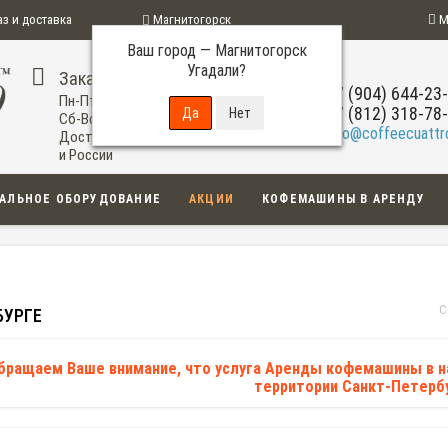
аз и доставка
Магнитогорск
М
Ваш город —
Магнитогорск
ограмма
Угадали?
Заказ по телефону
+7 (904) 644-23
Пн-Пт: 09:00-20:00
+7 (812) 318-78
Сб-Вс: 11:00-18:00
info@coffeecuattro
Доставка по Магнитогорску
и России
АЛЬНОЕ ОБОРУДОВАНИЕ
АКЦИИ
КОФЕМАШИНЫ В АРЕНДУ
С
БУРГЕ
бращаем Ваше внимание, что услуга Аренды кофемашины в 
территории Санкт-Петербу