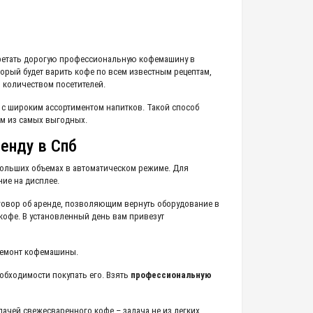
обретать дорогую профессиональную кофемашину в
орый будет варить кофе по всем известным рецептам,
м количеством посетителей.
с широким ассортиментом напитков. Такой способ
им из самых выгодных.
енду в Спб
ольших объемах в автоматическом режиме. Для
ие на дисплее.
оговор об аренде, позволяющим вернуть оборудование в
офе. В установленный день вам привезут
 ремонт кофемашины.
обходимости покупать его. Взять
профессиональную
ачей свежесваренного кофе – задача не из легких.