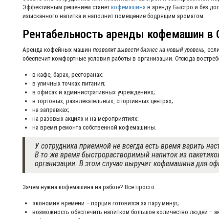
Эффективным решением станет
кофемашина
в аренду. Быстро и без д
изысканного напитка и наполнит помещение бодрящим ароматом.
Рентабельность аренды кофемашин в 
Аренда кофейных машин
позволит вывести бизнес на новый уровень
, есл
обеспечит комфортные условия работы в организации. Отсюда востребо
в кафе, барах, ресторанах;
в уличных точках питания;
в офисах и административных учреждениях;
в торговых, развлекательных, спортивных центрах;
на заправках;
на разовых акциях и на мероприятиях;
на время ремонта собственной кофемашины.
У сотрудника приемной не всегда есть время варить нас
В то же время быстрорастворимый напиток из пакетиков
организации. В этом случае выручит кофемашина для офи
Зачем нужна кофемашина на работе? Все просто:
экономия времени – порция готовится за пару минут;
возможность обеспечить напитком большое количество людей – ак