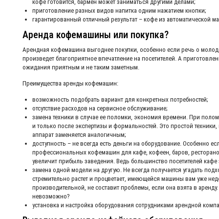
кофе готовится, бармен может заниматься другими делами;
приготовление разных видов напитка одним нажатием кнопки;
гарантированный отличный результат – кофе из автоматической ма
Аренда кофемашины или покупка?
Арендная кофемашина выгоднее покупки, особенно если речь о моло
произведет благоприятное впечатление на посетителей. А приготовле
ожидания приятным и не таким заметным.
Преимущества аренды кофемашин:
возможность подобрать вариант для конкретных потребностей;
отсутствие расходов на сервисное обслуживание;
замена техники в случае ее поломки, экономия времени. При полом
и только после экспертизы и формальностей. Это простой техники,
аппарат заменяется аналогичным;
доступность – не всегда есть деньги на оборудование. Особенно е
профессиональных кофемашин для кафе, кофеен, баров, ресторано
увеличит прибыль заведения. Ведь большинство посетителей кафе 
замена одной модели на другую. Не всегда получается угадать подх
стремительно растет и процветает, имеющейся машины вам уже нед
производительной, не составит проблемы, если она взята в аренду.
невозможно?
установка и настройка оборудования сотрудниками арендной комп