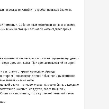
шины всегда вкусный и не требует навыков баристы.
дой компании. Собственный кофейный аппарат в офисе
нный в нем настоящий зерновой кофе сделает время
ке купленной машины, вам в лучшем случае вернут деньги
 потеря времени, денег. При аренде вышедший из строя
сли вы только открыли свое дело. Аренда
в откроет новые перспективы в бизнесе и существенно
заказывает именно кофе;
одящий вариант с первого раза. А, может быть, ваше дело
остаточно? Заменить ее другой, более мощной и
 Стоит ли напоминать, что с купленной техникой такое
ании.