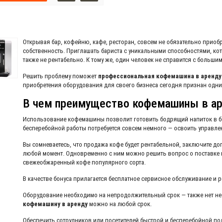
Открывая бар, кофейню, кафе, ресторан, совсем не обязательно при
собственность. Приглашать бариста с уникальными способностями, кот
также не рентабельно. К тому же, один человек не справится с больши
Решить проблему поможет
профессиональная кофемашина в аренду
приобретения оборудования для своего бизнеса сегодня признан одн
В чем преимущество кофемашины в ар
Использование кофемашины позволит готовить бодрящий напиток в б
бесперебойной работы потребуется совсем немного — освоить управлен
Вы сомневаетесь, что продажа кофе будет рентабельной, заключите д
любой момент. Одновременно с ним можно решить вопрос о поставке к
свежеобжаренный кофе популярного сорта.
В качестве бонуса прилагается бесплатное сервисное обслуживание и
Оборудование необходимо на непродолжительный срок — также нет не
кофемашину в аренду
можно на любой срок.
Обеспечить сотрудников или посетителей быстрой и бесперебойной под