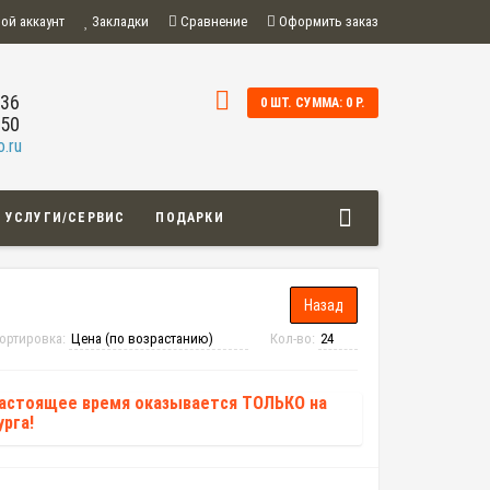
ой аккаунт
Закладки
Сравнение
Оформить заказ
-36
0 ШТ. СУММА: 0 Р.
-50
.ru
УСЛУГИ/СЕРВИС
ПОДАРКИ
ортировка:
Кол-во:
настоящее время оказывается ТОЛЬКО на
рга!