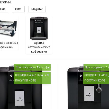
ЕГОРИИ
TRO
Kaffit
Magister
да рожковых
Аренда
офемашин
автоматических
кофемашин
При покупке от 1 кг кофе
При покупке от 1 
ВОЗМОЖНА АРЕНДА БЕЗ
ВОЗМОЖНА АРЕН
ПОКУПКИ КОФЕ
ПОКУПКИ КОФЕ