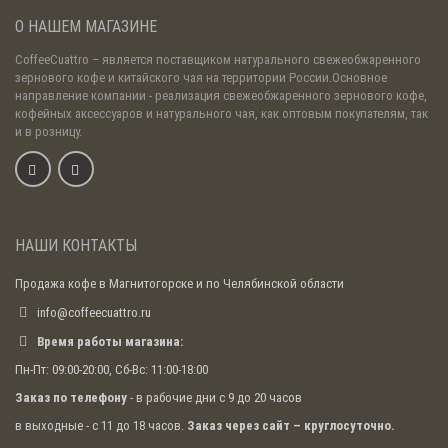
обслуживанием такой машины.
О НАШЕМ МАГАЗИНЕ
Для небольшого бара можно выбрать
CoffeeCuattro
– является поставщиком натурального свежеобжаренного
недорогую полуавтоматическую
зернового кофе и китайского чая на территории России.Основное
машину. Уделить внимание
направление компании - реализация свежеобжаренного зернового кофе,
рекомендуется подходящему набору
кофейных аксессуаров и натурального чая, как оптовым покупателям, так
функций. Управление может
и в розницу.
осуществляться частично в ручном
режиме. Относительно небольшое
количество посетителей обслужить с
таким оборудованием не составит
труда.
НАШИ КОНТАКТЫ
При большой функциональности, широком наборе
опций автоматические кофемашины
Продажа кофе в Магнитогорске и по Челябинской области
профессионального уровня отличаются высокой
экономичностью. На каждую чашку используется на
info@coffeecuattro.ru
1–2 г молотых зерен меньше, чем в недорогих
Время работы магазина:
бытовых кофеварках. В результате получается
солидное сокращение расходов на сырье и
Пн-Пт: 09:00-20:00, Сб-Вс: 11:00-18:00
увеличение рентабельности.
Заказ по телефону
- в рабочие дни с 9 до 20 часов
Выбирая профессиональное оборудование, вы
в выходные - с 11 до 18 часов.
Заказ через сайт – круглосуточно.
улучшаете качество обслуживания и