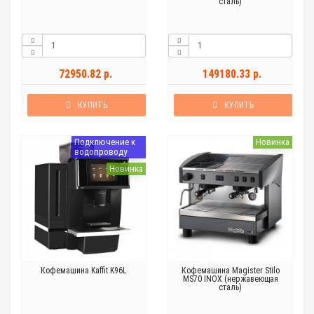
сталь)
72950.82 р.
149180.33 р.
КУПИТЬ
КУПИТЬ
Подключение к
Новинка
водопроводу
Новинка
Кофемашина Kaffit K96L
Кофемашина Magister Stilo
MS70 INOX (нержавеющая
сталь)