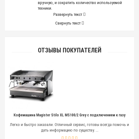
вручную, и сократить количество используемой
техники.
Развернуть текст
Функциональность
Свернуть текст
кофемашин
Современные производители предлагают широкий
выбор функционального оборудования для баров,
кафе, ресторанов, которое полностью избавит от
ОТЗЫВЫ ПОКУПАТЕЛЕЙ
необходимости варить кофе вручную, сохранив
высокие вкусовые характеристики напитка. Набор
функций профессиональных кофемашин различных
марок не одинаков, но это позволяет подобрать
модель, соответствующую предполагаемым
объемам.
На рынке представлено полуавтоматическое,
автоматическое, суперавтоматическое
оборудование. Исходя из класса,
профессиональные кофемашины различаются:
Кофемашина Magister Stilo XL MS100/2 Grey с подключением к газу
ассортиментом напитков, который может
Легко и быстро заказали. Отличный сервис, готовы всегда помочь и
приготовить устройство;
дать информацию по существу. ...
наличие кофемолки;
встроенный капучинатор ;