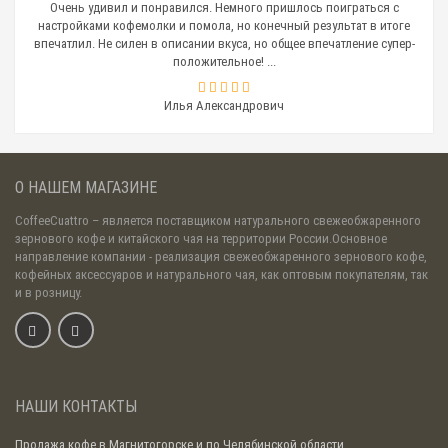
Очень удивил и понравился. Немного пришлось поиграться с
настройками кофемолки и помола, но конечный результат в итоге
впечатлил. Не силен в описании вкуса, но общее впечатление супер-
положительное! ...
Илья Александрович
О НАШЕМ МАГАЗИНЕ
CoffeeCuattro
– является поставщиком натурального свежеобжаренного
зернового кофе и китайского чая на территории России.Основное
направление компании - реализация свежеобжаренного зернового кофе,
кофейных аксессуаров и натурального чая, как оптовым покупателям, так
и в розницу.
НАШИ КОНТАКТЫ
Продажа кофе в Магнитогорске и по Челябинской области