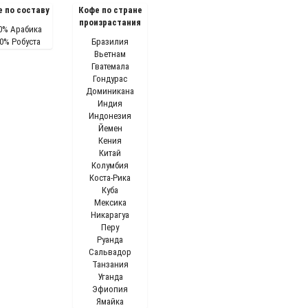
 по составу
Кофе по стране
произрастания
0% Арабика
0% Робуста
Бразилия
Вьетнам
Гватемала
Гондурас
Доминикана
Индия
Индонезия
Йемен
Кения
Китай
Колумбия
Коста-Рика
Куба
Мексика
Никарагуа
Перу
Руанда
Сальвадор
Танзания
Уганда
Эфиопия
Ямайка