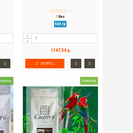
7
Вес
500 гр
1147.54 р.
КУПИТЬ
овинка
Новинка