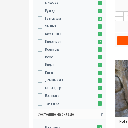
Мексика
1
Руанда
1
Гватемала
2
Ямайка
1
Коста-Рика
1
Индонезия
2
Колумбия
1
Йемен
1
Индия
1
Китай
1
Доминикана
1
Сальвадор
1
Бразилия
1
Танзания
1
Состояние на складе
Кофе 
В наличии
25