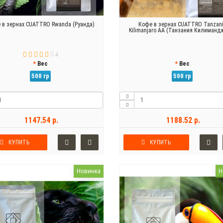
 в зернах CUATTRO Rwanda (Руанда)
Кофе в зернах CUATTRO Tanzan
Kilimanjaro AA (Танзания Килиманд
4
Вес
Вес
500 гр
500 гр
1147.54 р.
1188.52 р.
КУПИТЬ
КУПИТЬ
Новинка
Н