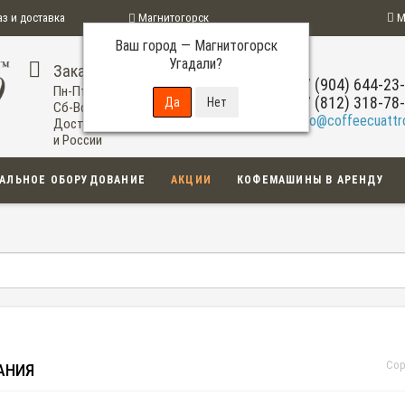
аз и доставка
Магнитогорск
М
Ваш город —
Магнитогорск
ограмма
Угадали?
Заказ по телефону
+7 (904) 644-23
Пн-Пт: 09:00-20:00
+7 (812) 318-78
Сб-Вс: 11:00-18:00
info@coffeecuattro
Доставка по Магнитогорску
и России
АЛЬНОЕ ОБОРУДОВАНИЕ
АКЦИИ
КОФЕМАШИНЫ В АРЕНДУ
Сор
АНИЯ