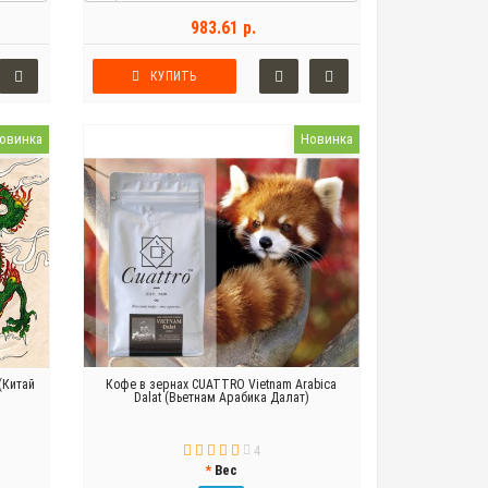
983.61 р.
КУПИТЬ
овинка
Новинка
(Китай
Кофе в зернах CUATTRO Vietnam Arabica
Dalat (Вьетнам Арабика Далат)
4
Вес