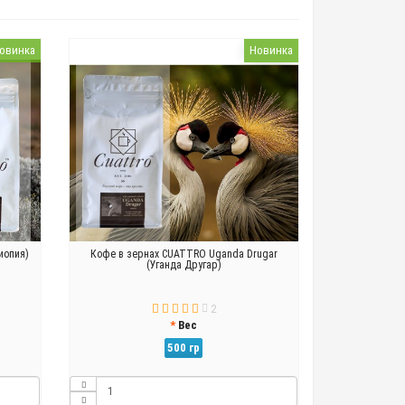
овинка
Новинка
иопия)
Кофе в зернах CUATTRO Uganda Drugar
(Уганда Другар)
2
Вес
500 гр