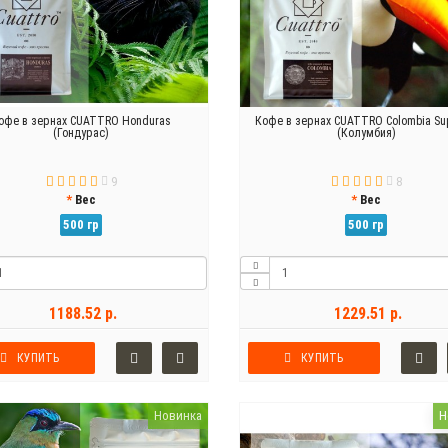
офе в зернах CUATTRO Honduras
Кофе в зернах CUATTRO Colombia S
(Гондурас)
(Колумбия)
9
8
Вес
Вес
500 гр
500 гр
1188.52 р.
1229.51 р.
КУПИТЬ
КУПИТЬ
Новинка
Н