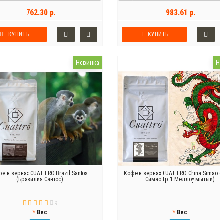
762.30 р.
983.61 р.
КУПИТЬ
КУПИТЬ
Новинка
Н
фе в зернах CUATTRO Brazil Santos
Кофе в зернах CUATTRO China Simao 
(Бразилия Сантос)
Симао Гр.1 Меллоу мытый)
9
Вес
Вес