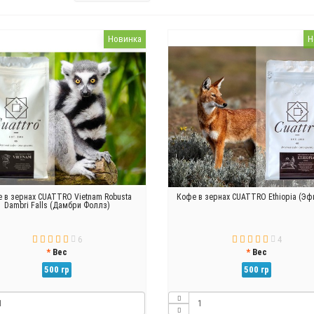
Новинка
Н
 в зернах CUATTRO Vietnam Robusta
Кофе в зернах CUATTRO Ethiopia (Эф
Dambri Falls (Дамбри Фоллз)
6
4
Вес
Вес
500 гр
500 гр