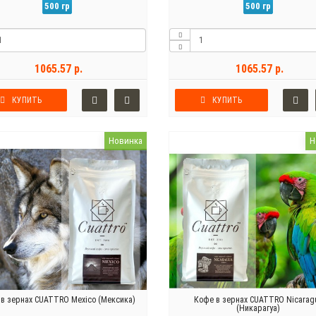
500 гр
500 гр
1065.57 р.
1065.57 р.
КУПИТЬ
КУПИТЬ
Новинка
Н
в зернах CUATTRO Mexico (Мексика)
Кофе в зернах CUATTRO Nicarag
(Никарагуа)