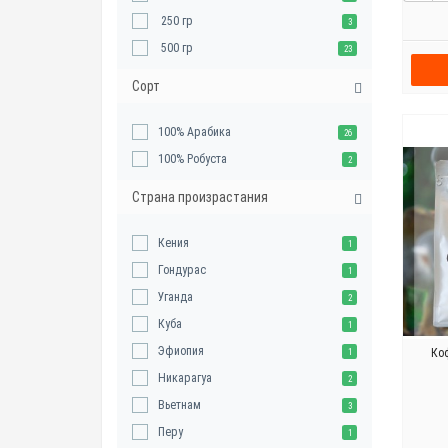
250 гр
3
500 гр
23
Сорт
100% Арабика
26
100% Робуста
2
Страна произрастания
Кения
1
Гондурас
1
Уганда
2
Куба
1
Эфиопия
Ко
1
Никарагуа
2
Вьетнам
3
Перу
1