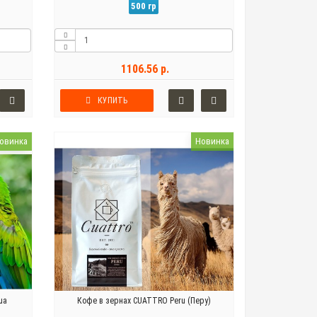
500 гр
1106.56 р.
КУПИТЬ
овинка
Новинка
ua
Кофе в зернах CUATTRO Peru (Перу)