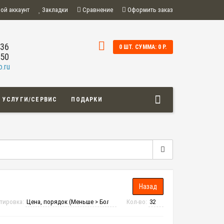
ой аккаунт
Закладки
Сравнение
Оформить заказ
-36
0 ШТ. СУММА: 0 Р.
-50
.ru
УСЛУГИ/СЕРВИС
ПОДАРКИ
тировка:
Кол-во: