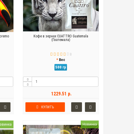
upremo
Кофе в зернах CUATTRO Guatemala
(Гватемала)
8
Вес
500 гр
1229.51 р.
КУПИТЬ
овинка
Новинка