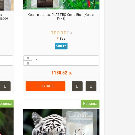
ia
Кофе в зернах CUATTRO Costa-Rica (Коста-
жаро)
Рика)
4
Вес
500 гр
1188.52 р.
КУПИТЬ
овинка
Новинка