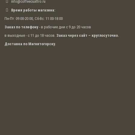
info@coffeecuattro.ru
Внимательное отношение к каждому клиенту –
Время работы магазина:
главный принцип работы компании CoffeCuattro. Мы
Пн-Пт: 09:00-20:00, Сб-Вс: 11:00-18:00
уверены – у нас Вы подберете бленд или моносорт,
который понравится посетителям вашего
Заказ по телефону
- в рабочие дни с 9 до 20 часов
заведения.
в выходные - с 11 до 18 часов.
Заказ через сайт – круглосуточно.
Кофе на любой вкус
Доставка по Магнитогорску.