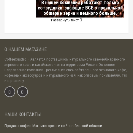
В нашей компании работают только
сотрудники, знающие ВСЕ о правильной
обжарке зерна и немного больше.
Развернуть текст
О НАШЕМ МАГАЗИНЕ
CoffeeCuattro
– является поставщиком натурального свежеобжаренного
зернового кофе и китайского чая на территории России.Основное
направление компании - реализация свежеобжаренного зернового кофе,
кофейных аксессуаров и натурального чая, как оптовым покупателям, так
и в розницу.
Вы – владелец ресторана, кафе или кофейни?
Хотите, чтобы клиентам нравились кофейные
напитки в вашем заведении, и они возвращались
за ними вновь? У нас вы найдете лучшие сорта и
бленды.
НАШИ КОНТАКТЫ
Оптовая закупка зернового кофе выгодное решение
Продажа кофе в Магнитогорске и по Челябинской области
- это более низкие цены, проверенное качество и
своевременная доставка.